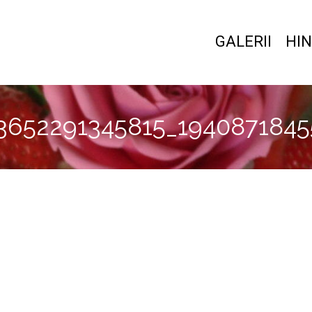
GALERII
HIN
3652291345815_194087184