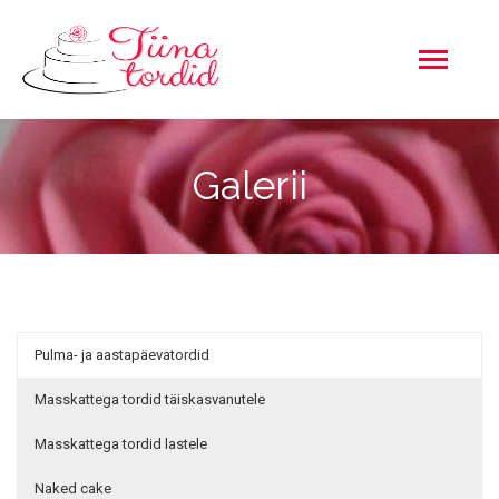
Toggle
navigation
Galerii
Pulma- ja aastapäevatordid
Masskattega tordid täiskasvanutele
Masskattega tordid lastele
Naked cake