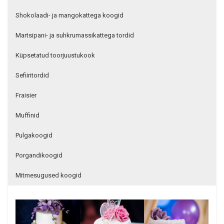
Shokolaadi- ja mangokattega koogid
Martsipani- ja suhkrumassikattega tordid
Küpsetatud toorjuustukook
Sefiiritordid
Fraisier
Muffinid
Pulgakoogid
Porgandikoogid
Mitmesugused koogid